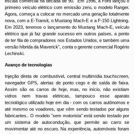
escala comercial na década de 90. "Em 1996, a Ford lançou o
primeiro veículo elétrico com emissão zero, o modelo Ranger.
Agora, começa a colocar no mercado uma geração totalmente
nova, com a E-Transit, o Mustang Mach-E e a F-150 Lightning.
Em 2023, teremos o lançamento do Mustang Mach-E, veículo
elétrico que já faz grande sucesso em outros países, a ponto
de ter fila de compradores nos Estados Unidos, e também uma
versão híbrida da Maverick", conta o gerente comercial Rogério
Lechinski.
Avanço de tecnologias
Injeção direta de combustível, central multimídia
touchscreen
,
navegador GPS, alertas de ponto cego e de saída de faixa.
Assim são os carros de hoje, mas, no início, não existiam
vidros nem travas elétricas, tampouco esse aparato
tecnológico utilizado hoje em dia - com os carros autônomos e
até mesmo os voadores, que vêm sendo testados por alguns
fabricantes.. O modelo "sem motorista" está sendo testado por
um sistema de autocondução, que permite ao carro se
movimentar até no escuro. Na experiência, automóveis foram