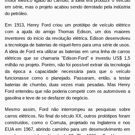
motor elétrico ligado ao câmbio, a ideia era produzir o veículo
em série, mas o projeto acabou sendo derrotado pela indústria
do petróleo.
Em 1913, Henry Ford criou um protótipo de veículo elétrico
com a ajuda do amigo Thomas Edison, um dos maiores
inventores do início da revolução elétrica. Edison desenvolveu
a tecnologia de baterias de níquel-ferro para uma série de usos.
A ideia de Ford era utilizar as baterias em uma linha de carros
elétricos que se chamaria "Edison-Ford" e investiu US$ 1,5
milhão no projeto. Porém, não foi possível extrair da tecnologia
da época a capacidade necessária para que o veículo
funcionasse como o planejado. Passaram, então, a testar
baterias de chumbo, duas vezes mais pesadas. Mas Henry
Ford entendeu que não poderia competir com os automóveis a
gasolina e teve de se desfazer do negócio.
Mesmo assim, Ford não interrompeu as pesquisas sobre
carros elétricos. No final do século XX, outros protótipos foram
construídos, como o Comuta, projetado na Inglaterra e nos
EUA em 1967, abrindo caminho para um desenvolvimento em