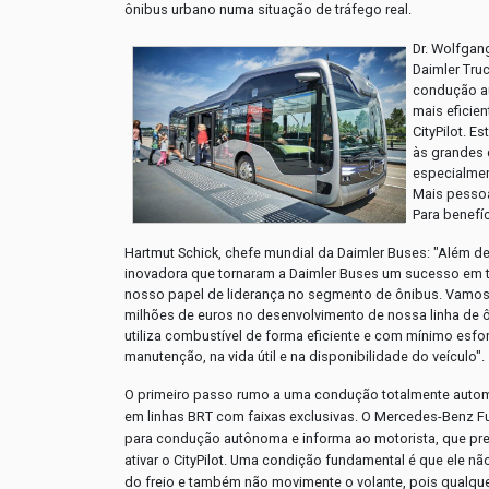
ônibus urbano numa situação de tráfego real.
Dr. Wolfgan
Daimler Tru
condução au
mais eficie
CityPilot. 
às grandes 
especialmen
Mais pessoa
Para benefíc
Hartmut Schick, chefe mundial da Daimler Buses: "Além 
inovadora que tornaram a Daimler Buses um sucesso em 
nosso papel de liderança no segmento de ônibus. Vamos 
milhões de euros no desenvolvimento de nossa linha de ôn
utiliza combustível de forma eficiente e com mínimo esf
manutenção, na vida útil e na disponibilidade do veículo".
O primeiro passo rumo a uma condução totalmente auto
em linhas BRT com faixas exclusivas. O Mercedes-Benz F
para condução autônoma e informa ao motorista, que pr
ativar o CityPilot. Uma condição fundamental é que ele n
do freio e também não movimente o volante, pois qualq