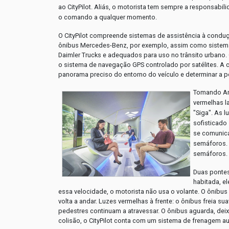
ao CityPilot. Aliás, o motorista tem sempre a responsab
o comando a qualquer momento.
O CityPilot compreende sistemas de assistência à cond
ônibus Mercedes-Benz, por exemplo, assim como sistema
Daimler Trucks e adequados para uso no trânsito urbano.
o sistema de navegação GPS controlado por satélites. A c
panorama preciso do entorno do veículo e determinar a p
Tomando Ams
vermelhas l
"Siga". As 
sofisticado
se comunica
semáforos. 
semáforos.
Duas pontes
habitada, e
essa velocidade, o motorista não usa o volante. O ônibu
volta a andar. Luzes vermelhas à frente: o ônibus freia
pedestres continuam a atravessar. O ônibus aguarda, deixa
colisão, o CityPilot conta com um sistema de frenagem a