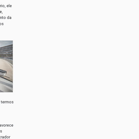
io, ele
e,
ento da
tos
m termos
favorece
es
trador