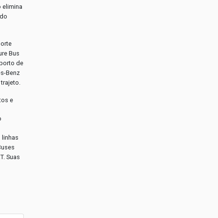
 elimina
 do
orte
ure Bus
oporto de
es-Benz
trajeto.
tos e
o
 linhas
Buses
T. Suas