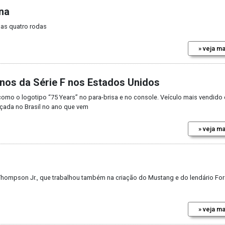
na
nas quatro rodas
» veja ma
anos da Série F nos Estados Unidos
 como o logotipo “75 Years” no para-brisa e no console. Veículo mais vendido
nçada no Brasil no ano que vem
» veja ma
 Thompson Jr., que trabalhou também na criação do Mustang e do lendário Fo
» veja ma