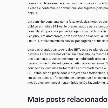
com estilo de apresentação inovador e pode se concentra
a venda e conferência convencional dos tíquetes pelo m
ônibus.
Um caminho constante numa faixa exclusiva, horários cla
público em linhas BRT estão predestinados para a condu
com CityPilot para sua primeira viagem num trecho da li
Schiphol, em Amsterdam, com a cidade de Haarlem. A lin
Future Bus: ela tem muitas curvas, passagens por túneis e 
Uma das grandes vantagens dos BRTs para os planejadore
flexíveis. Estes sistemas diminuem o trânsito, da mesma
deslocamento e, assim, melhoram a mobilidade urbana e a 
desenvolvimento de soluções a partir desses sistemas.
S
continentes, com uma frota total de aproximadamente 40 
BRT estão sendo planejadas e projetadas a todo tempo, c
em vários países, oferecendo um serviço que é único na i
metrópoles com crescimento rápido estão fazendo muit
Mais posts relacionado