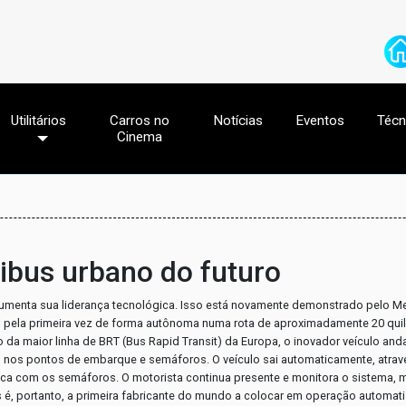
Utilitários
Carros no
Notícias
Eventos
Técn
Cinema
ibus urbano do futuro
umenta sua liderança tecnológica. Isso está novamente demonstrado pelo M
ou pela primeira vez de forma autônoma numa rota de aproximadamente 20 qu
a maior linha de BRT (Bus Rapid Transit) da Europa, o inovador veículo and
s nos pontos de embarque e semáforos. O veículo sai automaticamente, atra
nica com os semáforos. O motorista continua presente e monitora o sistema, 
es é, portanto, a primeira fabricante do mundo a colocar em operação automa