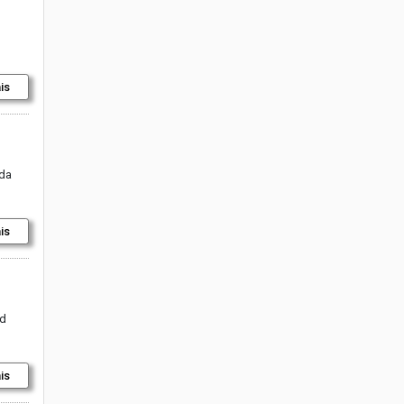
is
 da
is
rd
is