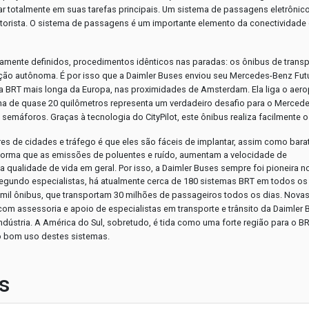
r totalmente em suas tarefas principais. Um sistema de passagens eletrônico
otorista. O sistema de passagens é um importante elemento da conectividade
ramente definidos, procedimentos idênticos nas paradas: os ônibus de transp
ção autônoma. É por isso que a Daimler Buses enviou seu Mercedes-Benz Fut
nha BRT mais longa da Europa, nas proximidades de Amsterdam. Ela liga o aer
ha de quase 20 quilômetros representa um verdadeiro desafio para o Merced
semáforos. Graças à tecnologia do CityPilot, este ônibus realiza facilmente o 
s de cidades e tráfego é que eles são fáceis de implantar, assim como bara
 forma que as emissões de poluentes e ruído, aumentam a velocidade de
qualidade de vida em geral. Por isso, a Daimler Buses sempre foi pioneira n
egundo especialistas, há atualmente cerca de 180 sistemas BRT em todos os
mil ônibus, que transportam 30 milhões de passageiros todos os dias.
Novas
om assessoria e apoio de especialistas em transporte e trânsito da Daimler 
ndústria. A América do Sul, sobretudo, é tida como uma forte região para o BR
o bom uso destes sistemas.
s