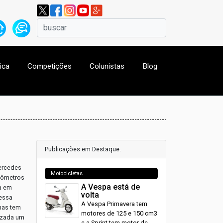
ica
Competições
Colunistas
Blog
Publicações em Destaque.
ercedes-
Motocicletas
ilômetros
A Vespa está de
a em
volta
vessa
A Vespa Primavera tem
mas tem
motores de 125 e 150 cm3
tizada um
e a Sprint tem motor de