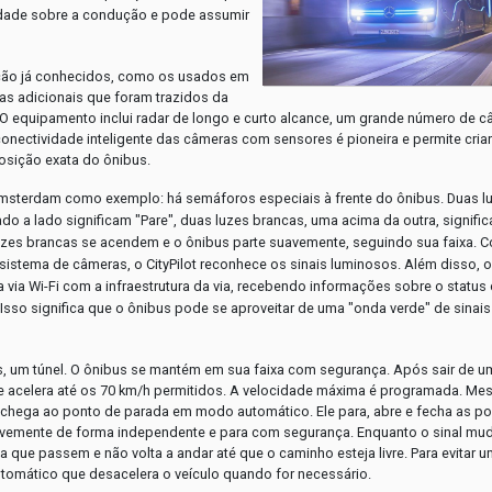
ilidade sobre a condução e pode assumir
ução já conhecidos, como os usados em
s adicionais que foram trazidos da
 O equipamento inclui radar de longo e curto alcance, um grande número de c
onectividade inteligente das câmeras com sensores é pioneira e permite cria
osição exata do ônibus.
terdam como exemplo: há semáforos especiais à frente do ônibus. Duas l
ado a lado significam "Pare", duas luzes brancas, uma acima da outra, signifi
luzes brancas se acendem e o ônibus parte suavemente, seguindo sua faixa. 
 sistema de câmeras, o CityPilot reconhece os sinais luminosos. Além disso, o
 via Wi-Fi com a infraestrutura da via, recebendo informações sobre o status
Isso significa que o ônibus pode se aproveitar de uma "onda verde" de sinais
, um túnel. O ônibus se mantém em sua faixa com segurança. Após sair de u
le acelera até os 70 km/h permitidos. A velocidade máxima é programada. Me
s chega ao ponto de parada em modo automático. Ele para, abre e fecha as po
 suavemente de forma independente e para com segurança. Enquanto o sinal mu
 que passem e não volta a andar até que o caminho esteja livre. Para evitar 
utomático que desacelera o veículo quando for necessário.