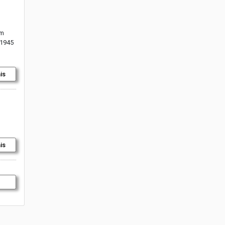
am
 1945
is
is