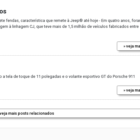
nos
te fendas, característica que remete à Jeep® até hoje - Em quatro anos, for
igem à linhagem CJ, que teve mais de 1,5 milhão de veículos fabricados entre
» veja ma
o a tela de toque de 11 polegadas e o volante esportivo GT do Porsche 911
» veja ma
 veja mais posts relacionados