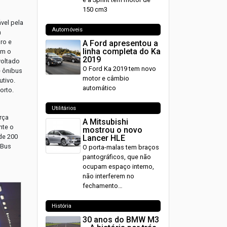
150 cm3
vel pela
Automóveis
a
ro e
A Ford apresentou a
linha completa do Ka
om o
2019
voltado
O Ford Ka 2019 tem novo
e ônibus
motor e câmbio
utivo.
automático
orto.
Utilitários
rça
A Mitsubishi
nte o
mostrou o novo
de 200
Lancer HLE
 Bus
O porta-malas tem braços
pantográficos, que não
ocupam espaço interno,
não interferem no
fechamento…
História
30 anos do BMW M3