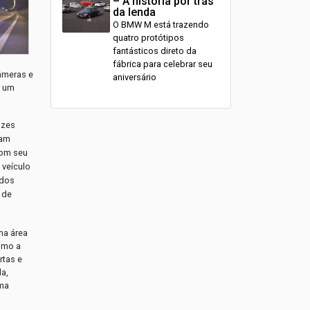
– A história por trás
da lenda
O BMW M está trazendo
quatro protótipos
fantásticos direto da
fábrica para celebrar seu
âmeras e
aniversário
r um
uzes
cam
Com seu
 veículo
 dos
 de
ma área
smo a
rtas e
da,
uma