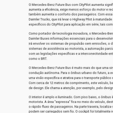
O Mercedes-Benz Future Bus com CityPilot aumenta signifi
aumenta a eficiência, exige menos esforço do motor e r
também aumenta o conforto dos passageiros.
Com essa 
Daimler Trucks, que irá levar o Highway Pilot à maturida
específicos do CityPilot para aplicação em série, tais c
Como portador de tecnologia inovadora, o Mercedes-Benz 
Daimler Buses informações essenciais para o desenvolvi
irá envolver os sistemas de propulsão sem emissões, o 
sistemas de assistência ao motorista, a automação parci
com as legislações específicas e a interconectividade entr
como o BRT.
O Mercedes-Benz Future Bus é muito mais do que uma sim
condução autônoma. Para o ônibus urbano do futuro, a e
uma visão específica e atrativa para o transporte públi
Com cerca de 12 metros de comprimento, este veículo, b
de design. Ele chama a atenção, por exemplo, pelo design
O interior é amplo e iluminado. Com piso baixo, o ônibus é
motorista. A área "expressa" fica no meio do veículo, d
o rápido fluxo de passageiros. Na parte traseira, locali
podem ser carregados sem fio.
O cockpit foi totalmente