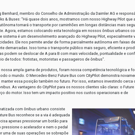
g Bernhard, membro do Conselho de Administração da Daimler AG e responsá
cks & Buses: "Há quase dois anos, mostramos com nosso Highway Pilot que 
tônoma tornará o transporte por caminhões em longas distâncias mais segu
nte. Agora, estamos colocando esta tecnologia em nossos ônibus urbanos c
Este sistema é um desenvolvimento avançado do Highway Pilot, especialmente 
cidades. Ele nos permite andar de forma parcialmente autônoma em faixas d
te demarcadas. Isso torna o transporte público mais seguro, eficiente e prod
s podem se deslocar de A para B com mais velocidade, pontualidade e conf
io de todos: frotistas, motoristas e passageiros de ônibus".
de nossa ampla gama de produtos, foram nossa competência tecnológica e fo
todo o mundo. O Mercedes-Benz Future Bus com CityPilot demonstra novame
manter essa posição também no futuro. Por isso, estamos investindo cerca 
ibus. As vantagens do CityPilot para os nossos clientes são claras: o Future
orço do motor. Isso tem um impacto positivo nos custos operacionais e de
matizada com ônibus urbano consiste
uture Bus reconhece se a via é adequada
ecisa apenas pressionar um botão para
ão pressione o acelerador e nem o pedal
uer uma de suas operações se sobrepõe