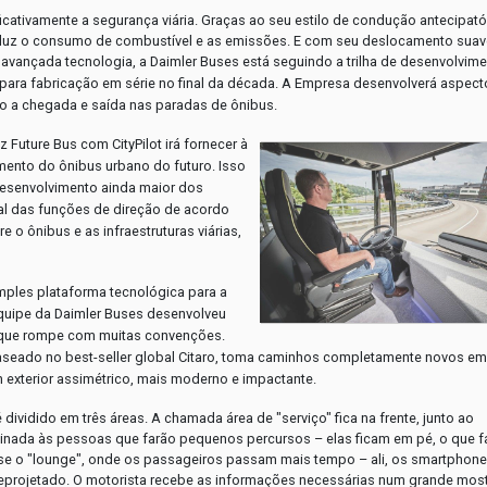
cativamente a segurança viária. Graças ao seu estilo de condução antecipatór
eduz o consumo de combustível e as emissões. E com seu deslocamento suav
avançada tecnologia, a Daimler Buses está seguindo a trilha de desenvolvim
de para fabricação em série no final da década. A Empresa desenvolverá aspec
omo a chegada e saída nas paradas de ônibus.
Future Bus com CityPilot irá fornecer à
mento do ônibus urbano do futuro. Isso
desenvolvimento ainda maior dos
al das funções de direção de acordo
e o ônibus e as infraestruturas viárias,
ples plataforma tecnológica para a
quipe da Daimler Buses desenvolveu
co que rompe com muitas convenções.
aseado no best-seller global Citaro, toma caminhos completamente novos e
 exterior assimétrico, mais moderno e impactante.
 dividido em três áreas. A chamada área de "serviço" fica na frente, junto ao
estinada às pessoas que farão pequenos percursos – elas ficam em pé, o que 
za-se o "lounge", onde os passageiros passam mais tempo – ali, os smartphon
 reprojetado. O motorista recebe as informações necessárias num grande mos